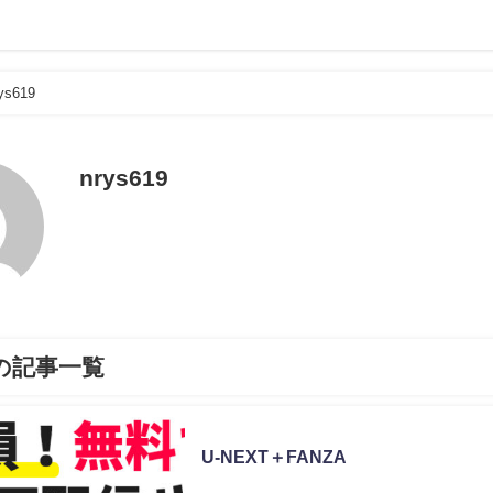
ys619
nrys619
19の記事一覧
未分類
U-NEXT＋FANZA