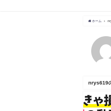
ホーム
nr
nrys6