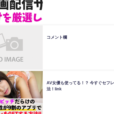
未分類
コメント欄
未分類
AV女優も使ってる！？ 今すぐセフ
法！link